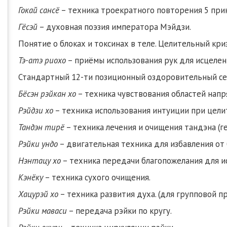
Гокай сансё
– техника троекратного повторения 5 при
Гёсэй
– духовная поэзия императора Мэйдзи.
Понятие о блоках и токсинах в теле. Целительный криз
Тэ-атэ риохо
– приёмы использования рук для исцелени
Стандартный 12-ти позиционный оздоровительный сеан
Бёсэн рэйкан хо
– техника чувствования областей напр
Рэйдзи хо
– техника использования интуиции при цели
Тандэн тирё
– техника лечения и очищения тандэна (ге
Рэйки ундо
– двигательная техника для избавления от б
Нэнтацу хо
– техника передачи благопожелания для и
Кэнёку
– техника сухого очищения.
Хацурэй хо
– техника развития духа. (для групповой п
Рэйки маваси
– передача рэйки по кругу.