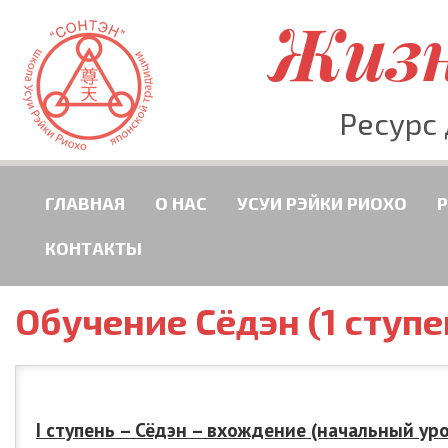
Жизн
Ресурс
ГЛАВНАЯ
О НАС
УСУИ РЭЙКИ РИОХО
КОНТАКТЫ
Обучение Сёдэн (1 ступе
I
ступень – Сёдэн – вхождение (начальный уро