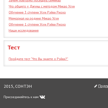
Зачем повторно посещать семинар
Что общего у Джуны с методом Микао Усуи
Обучение 3 ступени Усуи Рэйки Риохо
Мемориал на родине Микао Усуи
Обучение 1 ступени Усуи Рэйки Риохо
Наши исследования
Тест
Пройдите тест “Что Вы знаете о Рэйки?”
2015, СОНТЭН
Подпи
Присоединяйтесь к нам