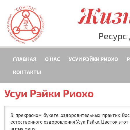
Жизн
Ресурс
ГЛАВНАЯ
О НАС
УСУИ РЭЙКИ РИОХО
КОНТАКТЫ
Усуи Рэйки Риохо
В прекрасном букете оздоровительных практик Во
естественного оздоровления Усуи Рэйки. Цветок этот 
всему миру.