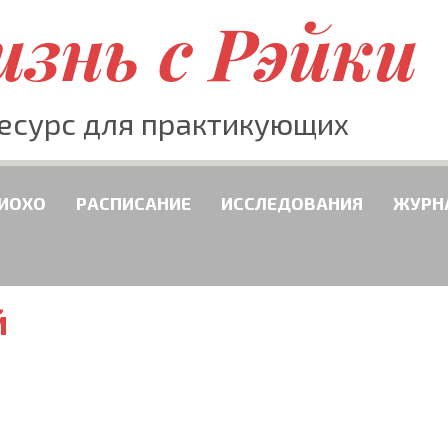
знь с Рэйки
есурс для практикующих
РИОХО
РАСПИСАНИЕ
ИССЛЕДОВАНИЯ
ЖУРН
й