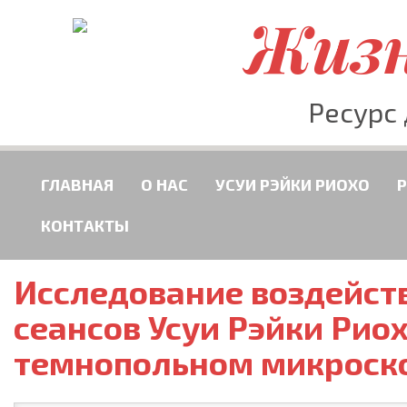
Жизн
Ресурс
ГЛАВНАЯ
О НАС
УСУИ РЭЙКИ РИОХО
КОНТАКТЫ
Исследование воздейст
сеансов Усуи Рэйки Рио
темнопольном микроск