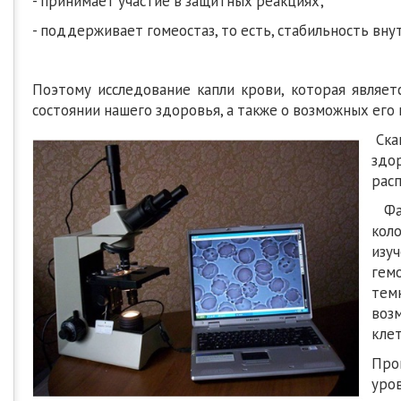
- принимает участие в защитных реакциях;
- поддерживает гомеостаз, то есть, стабильность вн
Поэтому исследование капли крови, которая являе
состоянии нашего здоровья, а также о возможных его
Ска
здо
расп
Фаз
кол
изу
гем
тем
воз
клет
Про
уро